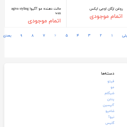
روغن ارگان اوجی ایکس
حالت دهنده مو آگیوا agiva styling
wax
اتمام موجودی
اتمام موجودی
لی
۱
۲
۳
۴
۵
۶
۷
۸
۹
بعدی
دسته‌ها
فیتو
مو
شیگلم
پنتن
آلپسین
شامپو
نیوآ
گلیس