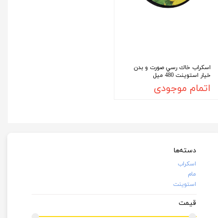
اسكراب خاك رسي صورت و بدن
خيار استوينت 480 ميل
اتمام موجودی
دسته‌ها
اسکراب
مام
استوينت
قیمت