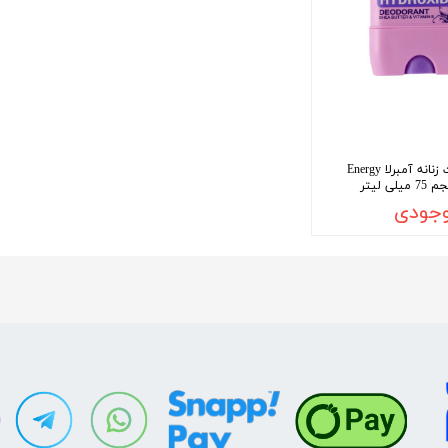
ژل دئودورانت زنانه آمبرلا Energy
وجودی