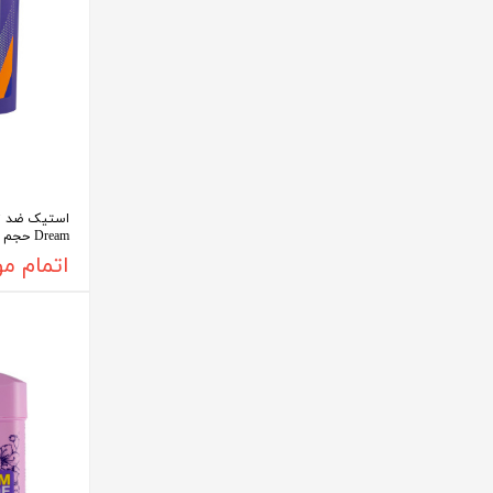
استیک ضد تعر
Dream حجم 90 میلی لیتر
اتمام م