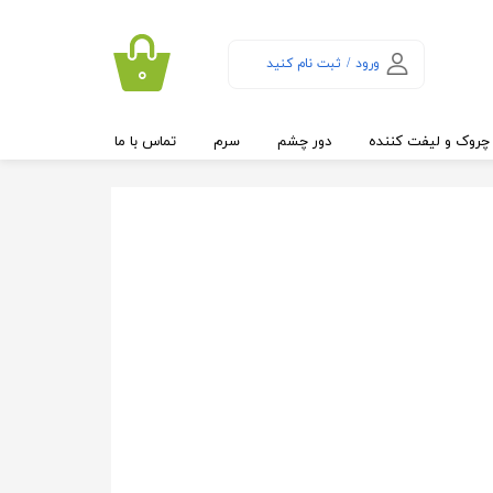
ورود
/
ثبت نام کنید
۰
حساب کاربری من
تغییر گذر واژه
چروک و لیفت کننده
دور چشم
سرم
تماس با ما
سفارشات
خروج از حساب
کاربری