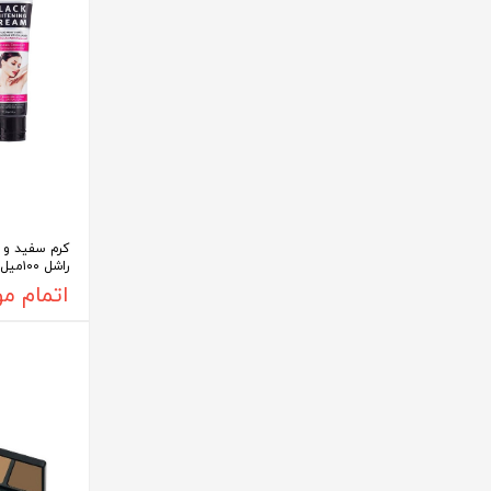
کرم سفید و 
راشل ۱۰۰میل DR.RASHEL
اتمام م