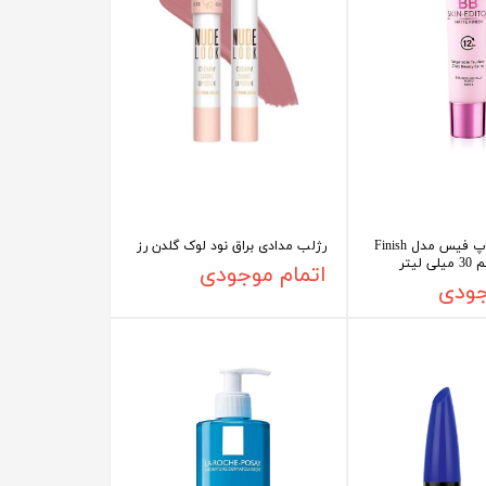
کرم پودر BB تاپ فیس مدل Finish
رژلب مدادی براق نود لوک گلدن رز
اتمام موجودی
جودی