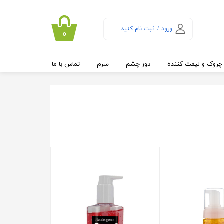
ورود
/
ثبت نام کنید
۰
حساب کاربری من
تغییر گذر واژه
چروک و لیفت کننده
دور چشم
سرم
تماس با ما
سفارشات
خروج از حساب
کاربری