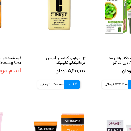
 دکتر راشل مدل
ژل مرطوب کننده و آبرسان
فوم شستشو صو
م
دراماتیکالی کلینیک
Soothing Clear حجم 150 میلی لیتر
۵,۲۰۰,۰۰۰ تومان
اتمام مو
137,500 تومانی
4 قسط
1,300,000 تومانی