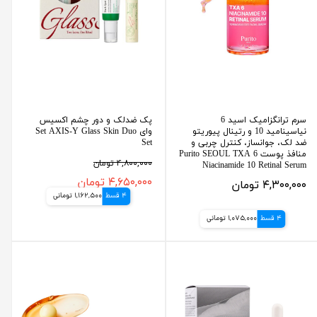
سرم ترانگزامیک اسید 6
پک ضدلک و دور چشم اکسیس
نیاسینامید 10 و رتینال پیوریتو
وای Set AXIS-Y Glass Skin Duo
ضد لک، جوانساز، کنترل چربی و
Set
منافذ پوست Purito SEOUL TXA 6
۴,۸۰۰,۰۰۰ تومان
Niacinamide 10 Retinal Serum
۴,۶۵۰,۰۰۰ تومان
۴,۳۰۰,۰۰۰ تومان
4 قسط
1,162,500 تومانی
4 قسط
1,075,000 تومانی