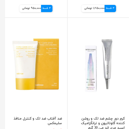
4 قسط
1,250,000 تومانی
4 قسط
950,000 تومانی
کرم دور چشم ضد لک و روشن
ضد آفتاب ضد لک و کنترل منافذ
کننده گلوتاتیون و ترانگزامیک
سلیمکس
اسید مری اند می 30 گرم