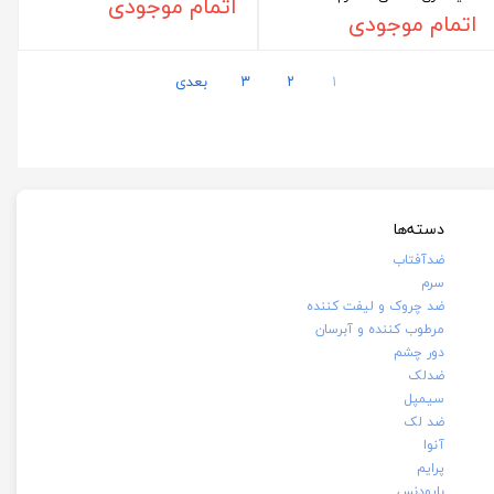
اتمام موجودی
اتمام موجودی
۱
۲
۳
بعدی
دسته‌ها
ضدآفتاب
سرم
ضد چروک و لیفت کننده
مرطوب کننده و آبرسان
دور چشم
ضدلک
سیمپل
ضد لک
آنوا
پرایم
بایودنس