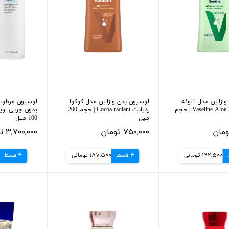
وازلین مدل آلوئه
لوسیون بدن وازلین مدل کوکوا
لوسیون مرطوب 
سوث Vaseline Aloe Soothe | حجم
ردیانت Cocoa radiant | حجم 200
بدون چربی اوی
میل
100 میل
۷۵۰,۰۰۰ تومان
۳,۷۰۰,۰۰۰ تومان
192,500 تومانی
4 قسط
187,500 تومانی
4 قسط