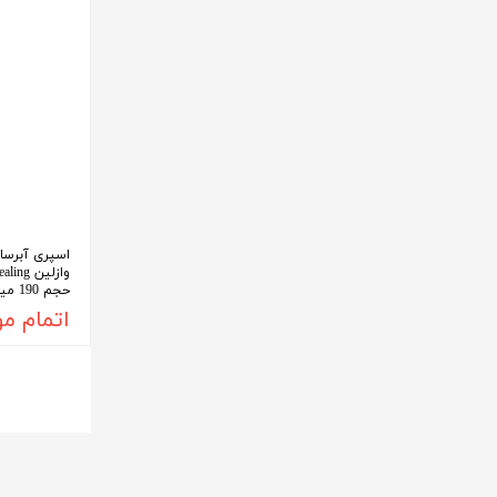
اسپری آبرسان
وازلین g
حجم 190 میلی لیتر
اتمام م