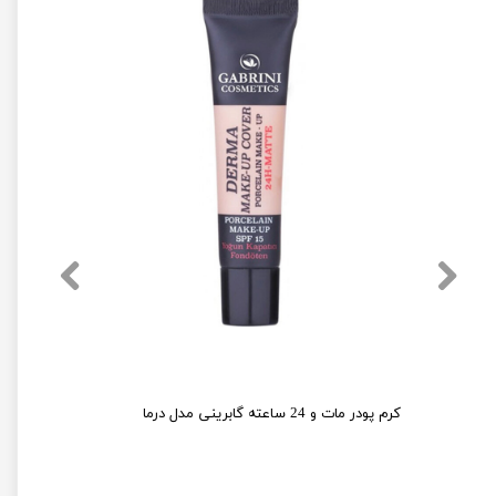
کرم پودر مات و 24 ساعته گابرینی مدل درما