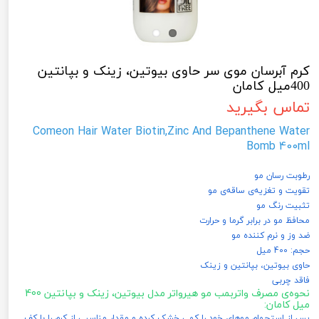
کرم آبرسان موی سر حاوی بیوتین، زینک و بپانتین
400میل کامان
تماس بگیرید
Comeon Hair Water Biotin,Zinc And Bepanthene Water
Bomb 400ml
رطوبت رسان مو
تقویت و تغزیه‌ی ساقه‌ی مو
تثبیت رنگ مو
محافظ مو در برابر گرما و حرارت
ضد وز و نرم کننده مو
حجم: 400 میل
حاوی بیوتین، بپانتین و زینک
فاقد چربی
نحوه‌ی مصرف واتربمب مو هیرواتر مدل بیوتین، زینک و بپانتین 400
میل کامان:
پس از استحمام موهای خود را کمی خشک کرده و مقدار مناسبی از کرم را با کف