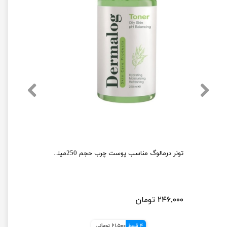
تونر پاک کننده صورت راکوتن حجم 200 میلی لیتر
تونر درمالوگ مناسب پوست چرب حجم 250میلی لیتر
۲۴۶,۰۰۰ تومان
4 قسط
61,500 تومانی