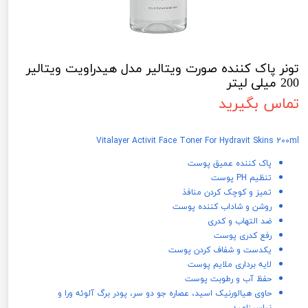
تونر پاک کننده صورت ویتالیر مدل هیدراویت ویتالیر
200 میلی لیتر
تماس بگیرید
Vitalayer Activit Face Toner For Hydravit Skins 200ml
پاک کننده عمیق پوست
تنظیم PH پوست
تمیز و کوچک کردن منافذ
روشن و شاداب کننده پوست
ضد التهاب و کدری
رفع کدری پوست
یکدست و شفاف کردن پوست
لایه برداری ملایم پوست
حفظ آب و رطوبت پوست
حاوی هیالورنیک اسید، عصاره جو دو سر، پودر برگ آلوئه ورا و
نیاسینامید