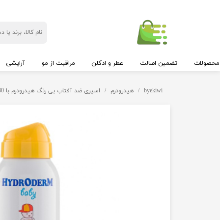
محصولات
تضمین اصالت
عطر و ادکلن
مراقبت از مو
آرایشی
byekiwi
هیدرودرم
اسپری ضد آفتاب بی رنگ هیدرودرم با SPF30 مناسب کودک حجم 150 میلی لیتر