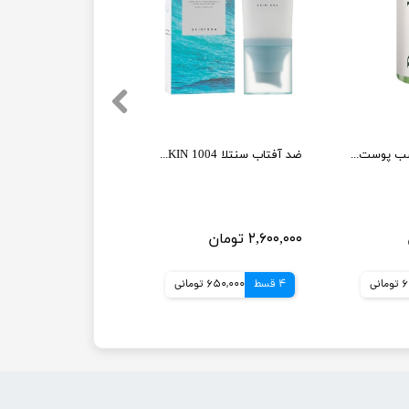
تونر درمالوگ مناسب پوست چرب حجم 250میلی لیتر
ضد آفتاب سنتلا SKIN 1004 هیالو سیکا ماداگاسکار اورجینال
۲,۶۰۰,۰۰۰ تومان
انی
4 قسط
650,000 تومانی