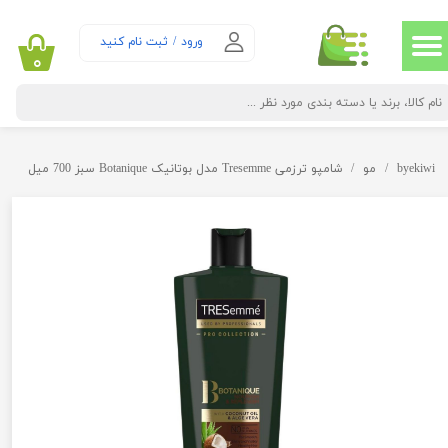
حساب کاربری من
ورود
/
ثبت نام کنید
۰
تغییر گذر واژه
سفارشات
byekiwi
مو
شامپو ترزمی Tresemme مدل بوتانیک Botanique سبز 700 میل
خروج از حساب کاربری