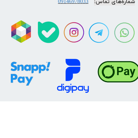
شماره‌‌های تماس:
09146978033