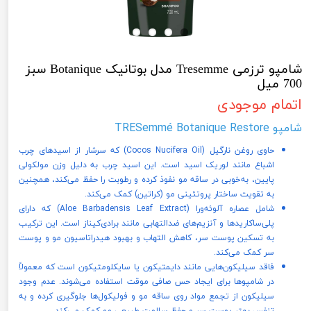
شامپو ترزمی Tresemme مدل بوتانیک Botanique سبز
700 میل
اتمام موجودی
شامپو TRESemmé Botanique Restore
حاوی روغن نارگیل (Cocos Nucifera Oil) که سرشار از اسیدهای چرب
اشباع مانند لوریک اسید است. این اسید چرب به دلیل وزن مولکولی
پایین، به‌خوبی در ساقه مو نفوذ کرده و رطوبت را حفظ می‌کند، همچنین
به تقویت ساختار پروتئینی مو (کراتین) کمک می‌کند.
شامل عصاره آلوئه‌ورا (Aloe Barbadensis Leaf Extract) که دارای
پلی‌ساکاریدها و آنزیم‌های ضدالتهابی مانند برادی‌کیناز است. این ترکیب
به تسکین پوست سر، کاهش التهاب و بهبود هیدراتاسیون مو و پوست
سر کمک می‌کند.
فاقد سیلیکون‌هایی مانند دایمتیکون یا سایکلومتیکون است که معمولاً
در شامپوها برای ایجاد حس صافی موقت استفاده می‌شوند. عدم وجود
سیلیکون از تجمع مواد روی ساقه مو و فولیکول‌ها جلوگیری کرده و به
تنفس بهتر پوست سر و حفظ سلامت طبیعی مو کمک می‌کند.