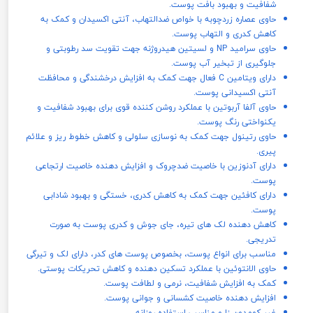
شفافیت و بهبود بافت پوست.
حاوی عصاره زردچوبه با خواص ضدالتهاب، آنتی‌ اکسیدان و کمک به
کاهش کدری و التهاب پوست.
حاوی سرامید NP و لسیتین هیدروژنه جهت تقویت سد رطوبتی و
جلوگیری از تبخیر آب پوست.
دارای ویتامین C فعال جهت کمک به افزایش درخشندگی و محافظت
آنتی‌ اکسیدانی پوست.
حاوی آلفا آربوتین با عملکرد روشن‌ کننده قوی برای بهبود شفافیت و
یکنواختی رنگ پوست.
حاوی رتینول جهت کمک به نوسازی سلولی و کاهش خطوط ریز و علائم
پیری.
دارای آدنوزین با خاصیت ضدچروک و افزایش‌ دهنده خاصیت ارتجاعی
پوست.
دارای کافئین جهت کمک به کاهش کدری، خستگی و بهبود شادابی
پوست.
کاهش‌ دهنده لک‌ های تیره، جای جوش و کدری پوست به‌ صورت
تدریجی.
مناسب برای انواع پوست، بخصوص پوست‌ های کدر، دارای لک و تیرگی
حاوی الانتوئین با عملکرد تسکین‌ دهنده و کاهش تحریکات پوستی.
کمک به افزایش شفافیت، نرمی و لطافت پوست.
افزایش‌ دهنده خاصیت کشسانی و جوانی پوست.
غیر کومدون‌ زا و مناسب استفاده روزانه.