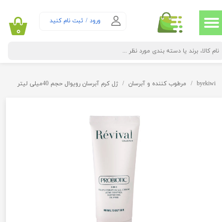
حساب کاربری من
ورود
/
ثبت نام کنید
۰
تغییر گذر واژه
سفارشات
byekiwi
مرطوب کننده و آبرسان
ژل کرم آبرسان رویوال حجم 40میلی لیتر
خروج از حساب کاربری