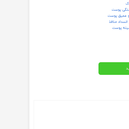
ک
خستگی پوست
 و عمیق پوست
نسداد منافذ
سیته پوست
د