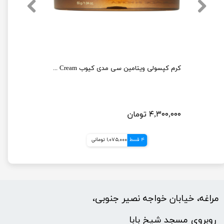
میست سرم ژلی PDRN و کلاژن مدی کیوب روشن کننده و جوانساز پوست Medicube PDRN Pink Collagen Glow Jelly Mist Serum
کرم کپسولی ویتامین سی مدی کیوب medicube Deep Vita C Capsule Cream
۴,۳۰۰,۰۰۰ تومان
4 قسط
1,075,000 تومانی
مراغه، خیابان خواجه نصیر جنوبی،
​​​​​​​ روبروی مسجد شیخ بابا