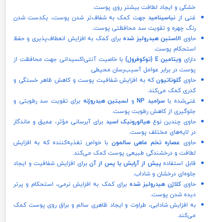
خشکی و ایجاد لطافت بیشتر روی پوست.
غنی از
نیاسینامید
جهت کمک به شفاف‌تر شدن پوست، یکدست شدن
رنگ چهره و تقویت سد محافظتی پوست.
حاوی
الاستین هیدرولیز شده
برای کمک به افزایش انعطاف‌پذیری و حفظ
استحکام پوست.
دارای
ویتامین E (توکوفرول)
با خاصیت آنتی‌اکسیدانی جهت محافظت از
پوست در برابر عوامل آسیب‌رسان محیطی.
حاوی
گلوتاتیون
که به افزایش شفافیت پوست و کاهش ظاهر خستگی و
کدری کمک می‌کند.
غنی‌شده با
سرامید NP
و
لسیتین هیدروژنه
برای تقویت سد رطوبتی و
جلوگیری از کاهش رطوبت پوست.
حاوی چندین نوع
هیالورونیک اسید
برای آبرسانی مؤثر، عمیق و ماندگار
در لایه‌های مختلف پوست.
حاوی
عصاره تخم ماهی سالمون
با خواص تغذیه‌کننده که به افزایش
لطافت و درخشندگی طبیعی پوست کمک می‌کند.
قابل استفاده
پیش از آرایش یا پس از آن
برای افزایش شفافیت و ایجاد
جلوه‌ای درخشان و شاداب.
حاوی
کلاژن هیدرولیز شده
برای کمک به افزایش نرمی، استحکام و پرتر
دیده شدن پوست.
به افزایش شادابی، طراوت و ایجاد ظاهری سالم و براق روی پوست کمک
می‌کند.