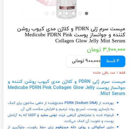
میست سرم ژلی PDRN و کلاژن مدی کیوب روشن
کننده و جوانساز پوست Medicube PDRN Pink
Collagen Glow Jelly Mist Serum
۳,۶۰۰,۰۰۰ تومان
4 قسط
900,000 تومانی
فقط ۱ عدد باقی مانده
میست سرم ژلی PDRN و کلاژن مدی کیوب روشن کننده و
جوانساز پوست Medicube PDRN Pink Collagen Glow Jelly
Mist Serum
بهره‌مند از
PDRN (Sodium DNA)
مشتق‌شده از ماهی سالمون برای کمک
به بازسازی پوست، تسریع روند ترمیم و افزایش سلامت کلی آن.
فرموله شده با عصاره‌های گیاهی
ذرت، توس سفید و آلکانا
که به آرامش
پوست و تقویت آن کمک می‌کنند.
حاوی
اسکوالان
و
روغن دانه میدوفوم
برای حفظ رطوبت، جلوگیری از