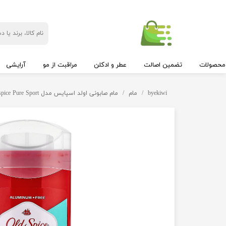
محصولات
تضمین اصالت
عطر و ادکلن
مراقبت از مو
آرایشی
byekiwi
مام
مام صابونی اولد اسپایس مدل Old spice Pure Sport ضد تعریق،دئودورانت 85 گرم