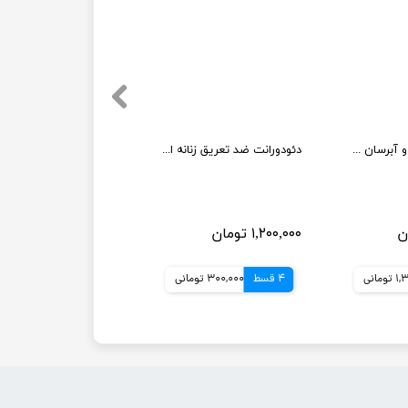
ژل مرطوب کننده و آبرسان دراماتیکالی کلینیک
دئودورانت ضد تعریق زنانه اورجینال داو از لاین advanced care وزن 74 گرم
۱,۲۰۰,۰۰۰ تومان
مانی
4 قسط
300,000 تومانی