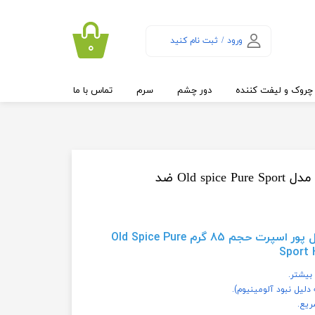
ورود
/
ثبت نام کنید
۰
حساب کاربری من
تغییر گذر واژه
چروک و لیفت کننده
دور چشم
سرم
تماس با ما
سفارشات
خروج از حساب
کاربری
مام صابونی اولد اسپایس مدل Old spice Pure Sport ضد
مام استیک اولد اسپایس مدل پور اسپرت حجم 85 گرم Old Spice Pure
Sport 
یل نبود آلومینیوم).
یع.