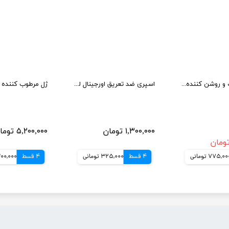
سرم ضد لک و روشن کننده ویتامین سی شماره 5 نامبوزین 30 میل
اسپری ضد تعریق اورجینال لورال 250میل
۱,۳۰۰,۰۰۰ تومان
۵,۲۰۰,۰۰۰ تومان
775,0 تومانی
4 قسط
325,000 تومانی
4 قسط
1,300,000 تو