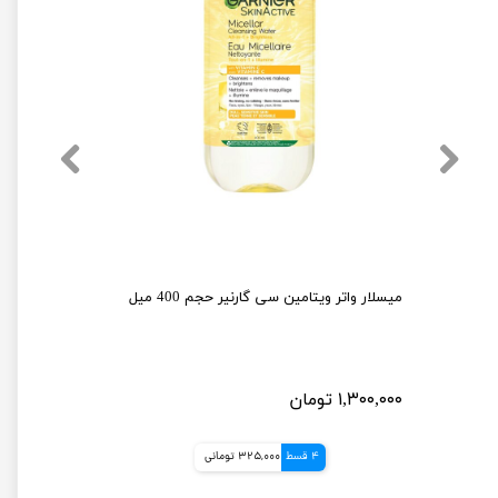
ژل شستشو صورت سیمپل مدل moisturising حجم 150 میلی لیتر
میسلار واتر ویتامین سی گارنیر حجم 400 میل
۱,۳۰۰,۰۰۰ تومان
4 قسط
325,000 تومانی