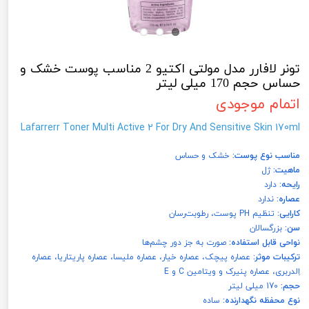
تونر لافارر مدل مولتی اکتیو 2 مناسب پوست خشک و
حساس حجم 170 میلی لیتر
اتمام موجودی
Lafarrerr Toner Multi Active 2 For Dry And Sensitive Skin 170ml
مناسب نوع پوست:
خشک و حساس
ماهیت:
ژل
رایحه:
دارد
عصاره:
ندارد
کارایی:
تنظیم PH پوست، رطوبت‌رسان
سن:
بزرگسالان
نواحی قابل استفاده:
صورت به جز دور چشم‌ها
ترکیبات موثر:
عصاره پیچک، عصاره خیار، عصاره ملیسا، عصاره پاریتاریا، عصاره
اِلدربری، عصاره پنیرک و ویتامین C و E
حجم:
170 میلی لیتر
نوع محفظه نگهدارنده:
ساده