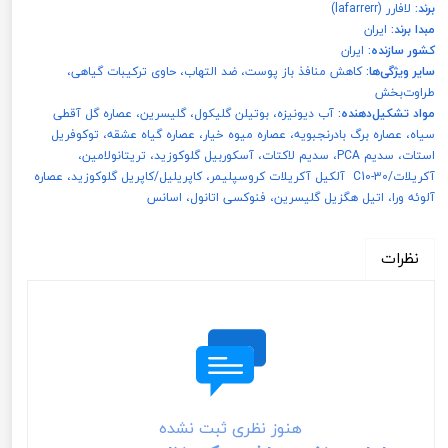
برند:
لافارر (lafarrerr)
مبدا برند:
ایران
کشور سازنده:
ایران
سایر ویژگی‌ها:
کاهش منافذ باز پوست، ضد التهاب، حاوی ترکیبات گیاهی،
طراوت‌بخش
مواد تشکیل‌دهنده:
آب دیونیزه، بوتیلن گلیکول، گلیسرین، عصاره گل آقطی
سیاه، عصاره برگ بادرنجبویه، عصاره میوه خیار، عصاره گیاه عشقه، توکوفریل
استات، سدیم PCA، سدیم لاکتات، آسکوربیل گلوکوزید، تریتانولامین،
آکریلات/C10-30 آلکیل آکریلات کروسپلیمر، کاپریلیل/کاپریل گلوکوزید، عصاره
آلوئه ورا، اتیل هگزیل گلیسرین، فنوکسی اتانول، اسانس
نظرات
هنوز نظری ثبت نشده