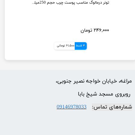
تونر پاک کننده صورت راکوتن حجم 200 میلی لیتر
تونر درمالوگ مناسب پوست چرب حجم 250میلی لیتر
۲۴۶,۰۰۰ تومان
4 قسط
61,500 تومانی
مراغه، خیابان خواجه نصیر جنوبی،
​​​​​​​ روبروی مسجد شیخ بابا
شماره‌‌های تماس:
09146978033