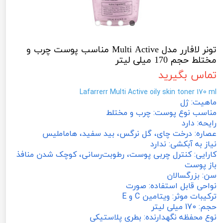
تونر لافارر مدل Multi Active مناسب پوست چرب و
مختلط حجم 170 میلی لیتر
تماس بگیرید
Lafarrerr Multi Active oily skin toner 170 ml
ماهیت: ژل
مناسب نوع پوست: چرب و مختلط
رایحه: دارد
عصاره: درخت چای، گل نرگس، بید سفید، هاماملیس
نیاز به آبکشی: ندارد
کارایی: کنترل چربی پوست، رطوبت‌رسانی، کوچک شدن منافذ
باز پوست
سن: بزرگسالان
نواحی قابل استفاده: صورت
ترکیبات موثر: ویتامین C و E
حجم: 170 میلی لیتر
نوع محفظه نگهدارنده: بطری پلاستیکی