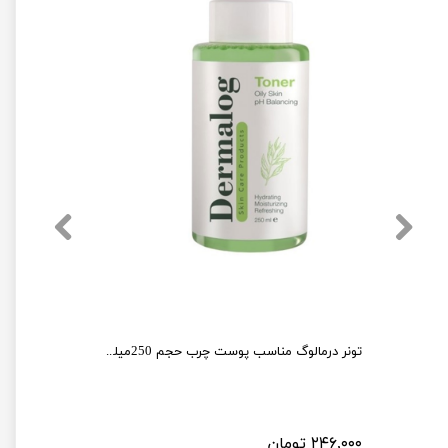
تونر پاک کننده صورت راکوتن حجم 200 میلی لیتر
تونر درمالوگ مناسب پوست چرب حجم 250میلی لیتر
۲۴۶,۰۰۰ تومان