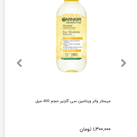
ژل شستشو صورت سیمپل مدل moisturising حجم 150 میلی لیتر
میسلار واتر ویتامین سی گارنیر حجم 400 میل
۱,۳۰۰,۰۰۰ تومان