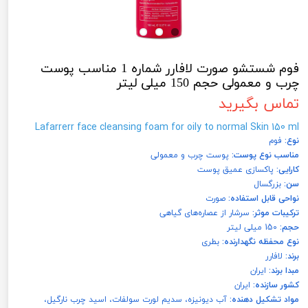
فوم شستشو صورت لافارر شماره 1 مناسب پوست
چرب و معمولی حجم 150 میلی لیتر
تماس بگیرید
Lafarrerr face cleansing foam for oily to normal Skin 150 ml
نوع:
فوم
مناسب نوع پوست:
پوست چرب و معمولی
کارایی:
پاکسازی عمیق پوست
سن:
بزرگسال
نواحی قابل استفاده:
صورت
ترکیبات موثر:
سرشار از عصاره‌های گیاهی
حجم:
150 میلی لیتر
نوع محفظه نگهدارنده:
بطری
برند:
لافارر
مبدا برند:
ایران
کشور سازنده:
ایران
مواد تشکیل دهنده:
آب دیونیزه، سدیم لورت سولفات، اسید چرب نارگیل،