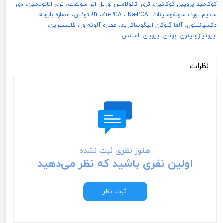
کوکامید پروپیل کوکائین، تری اتانولامین لوریل اتر سولفات، تری اتانولامین، دی
سدیم لورت سولفوسینات، Zn-PCA ، Na-PCA، آلانتوئین، عصاره بابونه،
دکسپانتنول، آلفا گلوکان الیگوساکارید، عصاره آلوئه ورا، گلیسیرین،
ایزوتیازولینون، بوتان، پروپان، اسانس
نظرات
هنوز نظری ثبت نشده
اولین نفری باشید که نظر می‌دهید
ثبت نظر