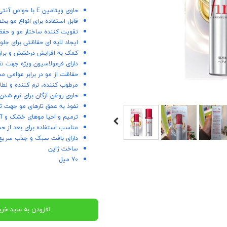
حاوی ویتامین E با خواص آنتی اکسیدان های طبیعی و اسیدهای چرب برای تغذیه ساقه ها
قابل استفاده برای انواع مو
تقویت کننده ساختار مو و حف
ایجاد لایه ای حفاظتی برای جل
کمک به افزایش درخشش و برا
دارای فرمولاسیون ویژه جهت ت
حفاظت از مو در برابر عوامی م
مرطوب کننده، نرم کننده و لط
حاوی روغن آرگان برای نرم شدن
نفوذ به عمق تارهای مو جهت تغ
ترمیم و احیا موهای خشک و آ
مناسب استفاده برای بعد از حم
دارای بافت سبک و جذب سریع ب
ساخت ژاپن
70 میل
افزودن به سبد خری