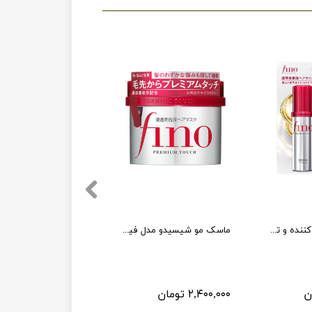
روغن موی ترمیم کننده و تقویت کننده فینو پرمیوم تاچ شیسیدو Shiseido FINO Premium Touch Hair Oil
ماسک مو شیسیدو مدل فینو پریمیوم تاچ
۲,۴۰۰,۰۰۰ تومان