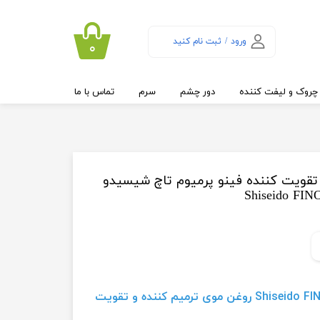
ورود
/
ثبت نام کنید
۰
حساب کاربری من
تغییر گذر واژه
چروک و لیفت کننده
دور چشم
سرم
تماس با ما
سفارشات
خروج از حساب
کاربری
تقویت کننده فینو پرمیوم تاچ شیسیدو
Shiseido FIN
Shiseido FINO Premium Touch Hair Oil روغن موی ترمیم کننده و تقویت