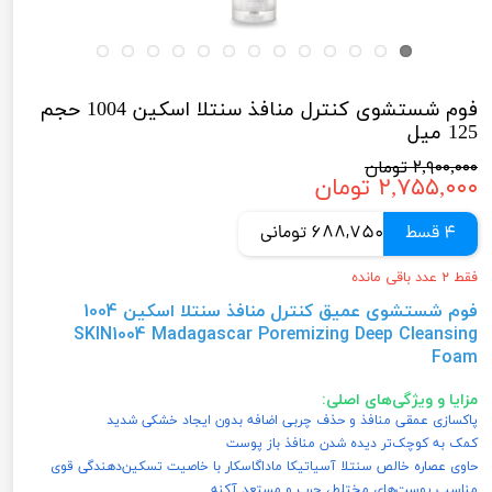
فوم شستشوی کنترل منافذ سنتلا اسکین 1004 حجم
125 میل
۲,۹۰۰,۰۰۰ تومان
۲,۷۵۵,۰۰۰ تومان
4 قسط
688,750 تومانی
فقط ۲ عدد باقی مانده
فوم شستشوی عمیق کنترل منافذ سنتلا اسکین 1004
SKIN1004 Madagascar Poremizing Deep Cleansing
Foam
مزایا و ویژگی‌های اصلی:
پاکسازی عمقی منافذ و حذف چربی اضافه بدون ایجاد خشکی شدید
کمک به کوچک‌تر دیده شدن منافذ باز پوست
حاوی عصاره خالص سنتلا آسیاتیکا ماداگاسکار با خاصیت تسکین‌دهندگی قوی
مناسب پوست‌های مختلط، چرب و مستعد آکنه