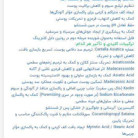
تنظیم ترشح سبوم و کاهش براقیت پوست
ایجاد کف متراکم و کرمی برای پاکسازی مؤثر آلودگی‌ها
کمک به کاهش التهاب، قرمزی و تحریکات پوستی
حفظ تعادل pH پوست در حین شستشو
کمک به پیشگیری از ایجاد جوش‌های سرسیاه و سرسفید
قابل استفاده به‌عنوان شوینده مرحله دوم در روتین دابل کلنزینگ
ترکیبات کلیدی و تأثیر هر کدام:
عصاره Centella Asiatica: ترمیم سد دفاعی پوست، تسریع بازسازی بافت،
کاهش التهاب و تحریک
Asiaticoside: تحریک سنتز کلاژن و کمک به ترمیم زخم‌های سطحی
Madecassoside: اثر ضدالتهابی قوی و کاهش قرمزی ناشی از آکنه
Asiatic Acid: کمک به بازسازی سلولی و بهبود الاستیسیته پوست
Madecassic Acid: تسکین پوست حساس و تقویت عملکرد سد پوستی
Kaolin (خاک رس سفید): جذب چربی اضافی و پاکسازی منافذ از آلودگی و سبوم
Sodium Bicarbonate (در صورت وجود در سری Poremizing): کمک به پاکسازی
عمقی و حذف سلول‌های مرده سطحی
گلیسیرین: آبرسانی و جلوگیری از خشکی پس از شستشو
Cocamidopropyl Betaine: سورفکتانت ملایم با قدرت پاک‌کنندگی مناسب و
تحریک پایین
Myristic Acid / Stearic Acid: ایجاد بافت کف کرمی و کمک به پاکسازی مؤثر
چربی‌ها