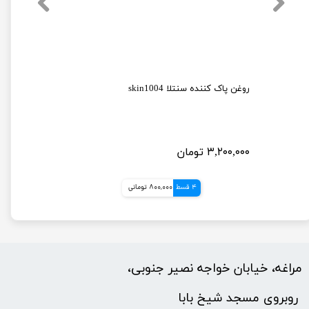
فوم شوینده ضدجوش و لایه بردار چای سبز ماداگاسکار سنتلا
روغن پاک کننده سنتلا skin1004
۳,۲۰۰,۰۰۰ تومان
4 قسط
800,000 تومانی
مراغه، خیابان خواجه نصیر جنوبی،
​​​​​​​ روبروی مسجد شیخ بابا