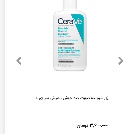
فوم شوینده سراوی Cerave پوست نرمال تا چرب اصل طرح جدید 473 میل
ژل شوینده صورت ضد جوش بلمیش سراوی مخصوص پوست های چرب و مستعد آکنه
★
★
★
★
★
۳,۶۰۰,۰۰۰ تومان