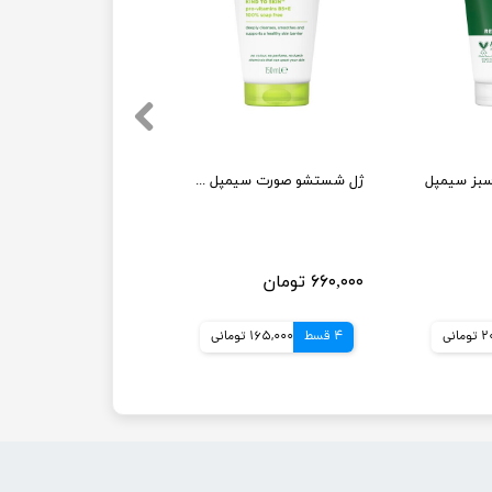
بز سیمپل
ژل شستشو صورت سیمپل مدل moisturising حجم 150 میلی لیتر
۶۶۰,۰۰۰ تومان
انی
4 قسط
165,000 تومانی