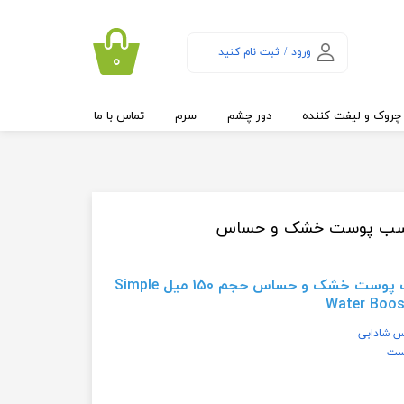
ورود
/
ثبت نام کنید
۰
حساب کاربری من
تغییر گذر واژه
چروک و لیفت کننده
دور چشم
سرم
تماس با ما
سفارشات
خروج از حساب
کاربری
اسب پوست خشک و حساس
ست خشک و حساس حجم 150 میل
Simple
Water Boost
س شادابی
وست