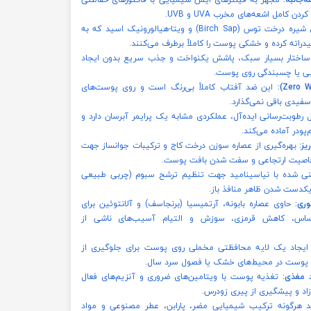
حاوی شیره درخت توس (Birch Sap) و ویتا-هیالورونیک اسید که به
دراته کرده و خشکی پوست را کاملاً برطرف می‌کنند.
ساختار بسیار سبک، پاشش یکنواخت و جذب سریع بدون ایجاد
 یا چسبندگی روی پوست.
این ضد آفتاب کاملاً بی‌رنگ است و روی پوست‌های
فیدی باقی نمی‌گذارد.
 رطوبت‌رسانی ایده‌آل، عملکردی مشابه یک پرایمر آبرسان دارد و
پودر آماده می‌کند.
ز:
بهره‌گیری از عصاره سوزن درخت کاج و ترکیبات جوانساز جهت
 خاصیت ارتجاعی و سفت شدن بافت پوست.
 شده با نیاسینامید جهت تنظیم ترشح سبوم (چربی طبیعی
کدست شدن ظاهر منافذ باز.
ری:
حاوی عصاره بابونه، آرتمیسیا (برنجاسف) و آلانتوئین برای
ساس، کاهش قرمزی، سوزش و التیام آسیب‌های ناشی از
یجاد یک لایه محافظتی مخملی روی پوست برای جلوگیری از
 پوست در محیط‌های خشک یا فصول سرد سال.
د مغذی:
تغذیه پوست با ویتامین‌های ضروری و آنزیم‌های فعال
اد و پیشگیری از پیری زودرس.
 هرگونه ترکیب شیمیایی مضر، پارابن، عطر مصنوعی و مواد