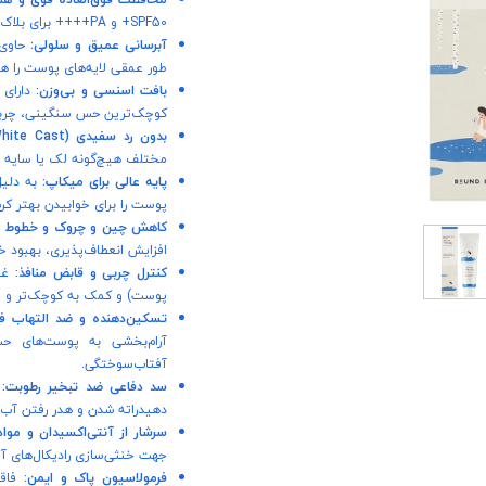
SPF50+ و PA++++ برای بلاک کردن کامل اشعه‌های مخرب UVA و UVB.
آبرسانی عمیق و سلولی:
طور عمقی لایه‌های پوست را هی
بافت اسنسی و بی‌وزن:
دارای 
کوچک‌ترین حس سنگینی، چربی
بدون رد سفیدی (Zero White Cast):
مختلف هیچ‌گونه لک یا سایه س
پایه عالی برای میکاپ:
به دلیل
پوست را برای خوابیدن بهتر کرم‌
کاهش چین و چروک و خطوط ری
افزایش انعطاف‌پذیری، بهبود
کنترل چربی و قابض منافذ:
غنی
پوست) و کمک به کوچک‌تر و ی
تسکین‌دهنده و ضد التهاب فو
آرام‌بخشی به پوست‌های ح
آفتاب‌سوختگی.
سد دفاعی ضد تبخیر رطوبت:
ا
دهیدراته شدن و هدر رفتن آب
سرشار از آنتی‌اکسیدان و موا
جهت خنثی‌سازی رادیکال‌های آز
فرمولاسیون پاک و ایمن:
فاقد