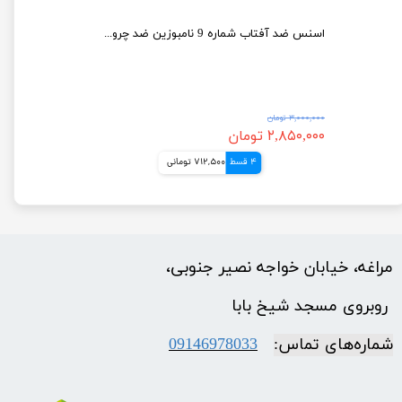
اسنس بایو لیفتینگ نامبر 9 نامبوزین Numbuzin
اسنس ضد آفتاب شماره 9 نامبوزین ضد چروک و جوانساز پوست
۳,۰۰۰,۰۰۰ تومان
۲,۸۵۰,۰۰۰ تومان
4 قسط
712,500 تومانی
مراغه، خیابان خواجه نصیر جنوبی،
​​​​​​​ روبروی مسجد شیخ بابا
شماره‌‌های تماس:
09146978033