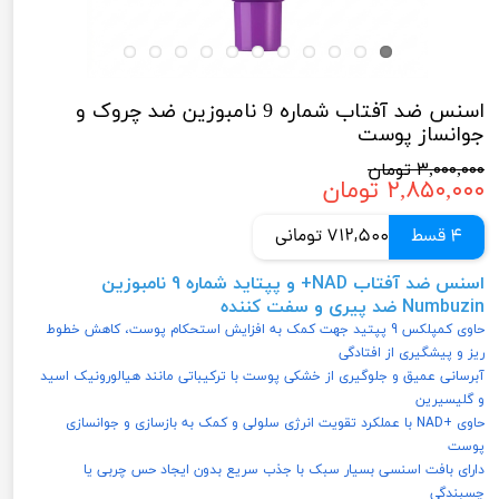
اسنس ضد آفتاب شماره 9 نامبوزین ضد چروک و
جوانساز پوست
۳,۰۰۰,۰۰۰ تومان
۲,۸۵۰,۰۰۰ تومان
4 قسط
712,500 تومانی
اسنس ضد آفتاب NAD+ و پپتاید شماره 9 نامبوزین
Numbuzin ضد پیری و سفت کننده
حاوی کمپلکس 9 پپتید جهت کمک به افزایش استحکام پوست، کاهش خطوط
ریز و پیشگیری از افتادگی
آبرسانی عمیق و جلوگیری از خشکی پوست با ترکیباتی مانند هیالورونیک اسید
و گلیسیرین
حاوی +NAD با عملکرد تقویت انرژی سلولی و کمک به بازسازی و جوانسازی
پوست
دارای بافت اسنسی بسیار سبک با جذب سریع بدون ایجاد حس چربی یا
چسبندگی