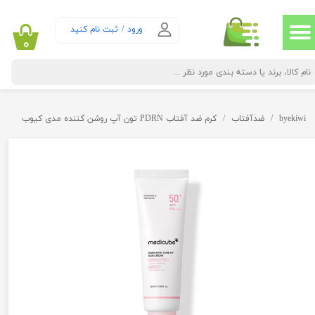
حساب کاربری من
ورود
/
ثبت نام کنید
۰
تغییر گذر واژه
سفارشات
byekiwi
ضدآفتاب
کرم ضد آفتاب PDRN تون آپ روشن کننده مدی کیوب
خروج از حساب کاربری