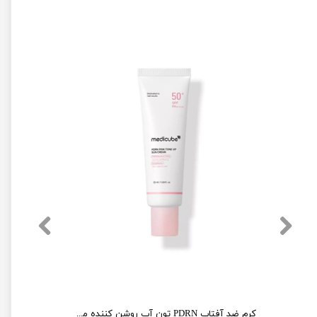
سرم ضد آفتاب کنترل منافذ مدی کیوب Medicube Zero Pore Moisture Sun Serum
کرم ضد آفتاب PDRN تون آپ روشن کننده مدی کیوب