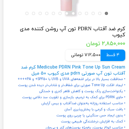
کرم ضد آفتاب PDRN تون آپ روشن کننده مدی
کیوب
۲,۸۵۰,۰۰۰ تومان
4 قسط
712,500 تومانی
Medicube PDRN Pink Tone Up Sun Cream
کرم ضد
آفتاب تون آپ صورتی pdrn مدی کیوب 50 میل
• محافظت بسیار بالا در برابر اشعه‌های UVA و UVB با SPF50+ و PA++++
• ایجاد افکت Tone Up صورتی برای شفاف‌تر و شاداب‌تر دیده شدن پوست
• یکنواخت‌سازی رنگ پوست و کاهش ظاهر کدری و خستگی
• حاوی PDRN برای کمک به ترمیم، بازسازی و تقویت سد دفاعی پوست
• مناسب استفاده روزانه به‌عنوان ضدآفتاب و بیس آرایش
• بافت سبک و کرمی با پخش‌پذیری آسان
• بدون ایجاد حس سنگینی یا چربی روی پوست
• کمک به افزایش درخشندگی طبیعی پوست
• مناسب انواع پوست، به‌ویژه پوست‌های کدر و بی‌جان