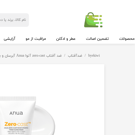
محصولات
تضمین اصالت
عطر و ادکلن
مراقبت از مو
آرایشی
byekiwi
ضدآفتاب
ضد آفتاب zero-cast آنوا Anua آبرسان و بدون رد سفیدی