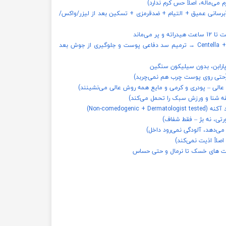
می‌ماله، اصلاً حس کرم ندارد)
ه هارت‌لیف (Heartleaf) → آبرسانی عمیق + التیام + ضدقرمزی + تسکین بعد از لیزر/واکس/
حاوی Centella + Madecassoside + Panthenol → ترمیم سد دفاعی پوست و جلوگیری از جوش بعد
ارابن، بدون سیلیکون سنگین
حتی روی پوست چرب هم نمی‌چربد)
 عالی – پودری و کرمی و مایع همه روش عالی می‌نشینند)
Non-comedog)
ورتی، نه بژ – فقط شفاف)
 می‌دهد، آلودگی نمی‌رود داخل)
اصلاً اذیت نمی‌کند)
ست های خسک تا نرمال و حتی حساس