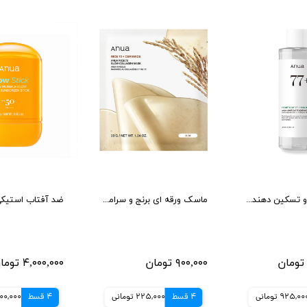
تونر آبرسان و تسکین دهنده آنوا حجم 250 میل طرح جدید
ماسک ورقه ای برنج و سرامید آنوا Anua درخشان کننده _ یک عدد
۹۰۰,۰۰۰ تومان
۴,۰۰۰,۰۰۰ تومان
925,00 تومانی
4 قسط
225,000 تومانی
4 قسط
1,000,000 تو