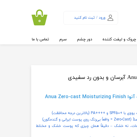
ورود
/
ثبت نام کنید
۰
حساب کاربری من
تغییر گذر واژه
چروک و لیفت کننده
دور چشم
سرم
تماس با ما
سفارشات
خروج از حساب
کاربری
ضد آفتاب آبرسان زیرو کست آنوا Anua Zero-cast Moisturizing Finish
اترین درجه محافظت)
 مات، نه خشک – دقیقاً همان چیزی که پوست خشک و مختلط