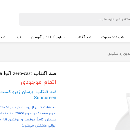
شوینده صورت
ضد آفتاب
مرطوب‌کننده و آبرسان
تونر
ضد 
ضد آفتاب zero-cast آنوا Anua آبرسان و بدون رد سفیدی
اتمام موجودی
Sunscreen
محافظت کامل از پوست در برابر اشعات یووی با +SPF50 و ++++PA (بال
بدون سفیدک و بدون trace سفیدک اصلاً (Zero-Cast = واقعاً بی‌رنگ روی پوست ایرانی و گندمگون)
فینیش کاملاً مرطوب و درخشان (نه
ایرانی عاشقش می‌شود)