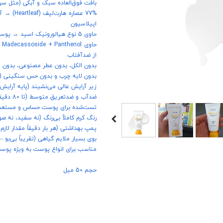
بافت فوق‌العاده سبک و آبکی (مثل سرم 
77% عصار
اپیلاسیون
حاوی 5 نوع هیالورونیک اسید → پوست تا 12 ساعت هیدراته و پر می‌ماند
از ضدآفتاب
بدون الکل، بدون عطر مصنوعی، بدون پ
بدون لایه چرب و بدون حس سنگینی (
زیر آرایش عالی می‌نشیند (پایه آرایش
ضدآب و ضدتعریق متوسط (تا 80 دقیقه شنا و ورزش سبک را تحمل می‌کند)
تست‌شده برای پوست حساس و مستعد آکنه (enic + Dermatologist tested
رنگ کرم کاملاً بی‌رنگ (نه سفید، نه ص
پمپ بهداشتی (هر بار دقیقاً مقدار لازم
بوی بسیار ملایم گیاهی (تقریباً بی‌بو – 
مناسب برای انواع پوست به ویژه پو
حجم 50 میل