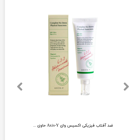
سرم دور چشم کلاژن اکسیس وای Axis-Y ضد چروک و روشن کننده
ضد آفتاب فیزیکی اکسیس وای Axis-Y حاوی نیاسینامید مدل no stress