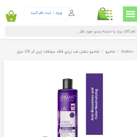
حساب کاربری من
ورود
/
ثبت نام کنید
۰
تغییر گذر واژه
سفارشات
byekiwi
شامپو
شامپو بنفش ضد زردي فاقد سولفات اربن كر 250 ميل
خروج از حساب کاربری