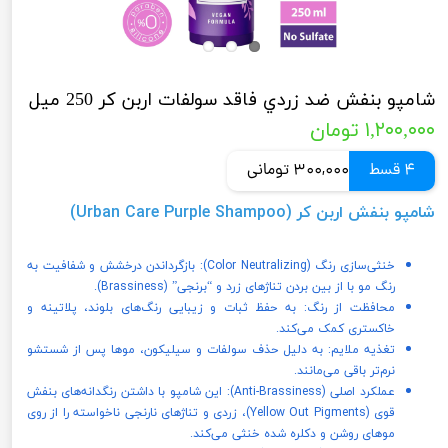
شامپو بنفش ضد زردي فاقد سولفات اربن كر 250 ميل
۱,۲۰۰,۰۰۰ تومان
4 قسط
300,000 تومانی
شامپو بنفش اربن کر (Urban Care Purple Shampoo)
خنثی‌سازی رنگ (Color Neutralizing): بازگرداندن درخشش و شفافیت به
رنگ مو با از بین بردن تناژهای زرد و “برنجی” (Brassiness).
محافظت از رنگ: به حفظ ثبات و زیبایی رنگ‌های بلوند، پلاتینه و
خاکستری کمک می‌کند.
تغذیه ملایم: به دلیل حذف سولفات و سیلیکون، موها پس از شستشو
نرم‌تر باقی می‌مانند.
عملکرد اصلی (Anti-Brassiness): این شامپو با داشتن رنگدانه‌های بنفش
قوی (Yellow Out Pigments)، زردی و تناژهای نارنجی ناخواسته را از روی
موهای روشن و دکلره شده خنثی می‌کند.