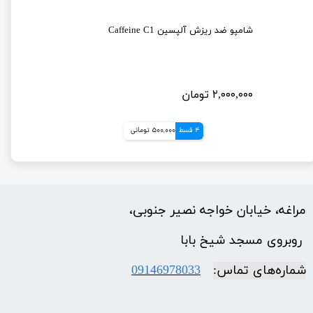
شامپو ضد ریزش و ضخیم کننده مو حاوی بیوتین و کلاژن او جی ایکس OGX
شامپو ضد ریزش آلپسین Caffeine C1
۲,۰۰۰,۰۰۰ تومان
4 قسط
500,000 تومانی
مراغه، خیابان خواجه نصیر جنوبی،
​​​​​​​ روبروی مسجد شیخ بابا
شماره‌‌های تماس:
09146978033