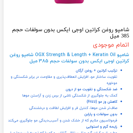
شامپو روغن کراتین اوجی ایکس بدون سولفات حجم
385 میل
اتمام موجودی
شامپو
OGX Strength & Length + Keratin Oil شامپو روغن
کراتین اوجی ایکس بدون سولفات حجم 385 میل
ترکیب کراتین + روغن آرگان
تقویت ساختار مو، افزایش انعطاف‌پذیری و مقاومت در برابر شکستگی و
موخوره
ضد شکستگی و تقویت مو از درون
کمک به جلوگیری از شکستگی ناشی از برس زدن و آراستن موها
کاهش وز مو (Frizz)
صاف‌تر شدن موها، کنترل فر و افزایش لطافت و درخشندگی
بدون سولفات و پارابن
فرمولاسیون ملایم که از خشک شدن و آسیب‌دیدگی مو جلوگیری می‌کند
رایحه گرم و استوایی
عطری از مرکبات گرم مثل پرتقال، آناناس و کهربا که تجربه شست‌وشو را