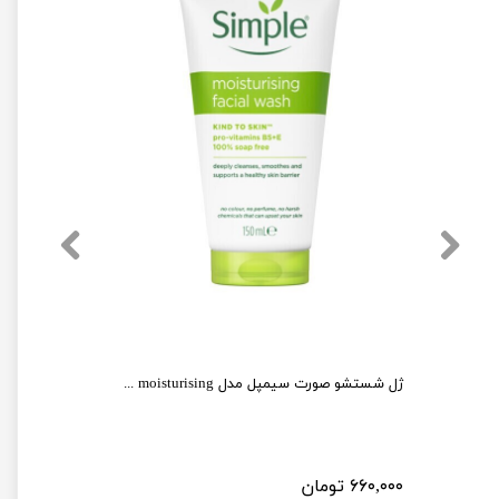
ژل شستشو صورت سیمپل مدل moisturising حجم 150 میلی لیتر
۶۶۰,۰۰۰ تومان