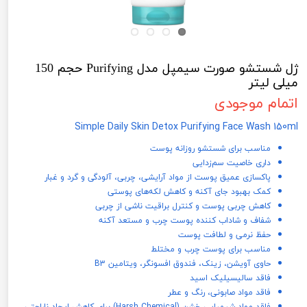
ژل شستشو صورت سیمپل مدل Purifying حجم 150
میلی لیتر
اتمام موجودی
Simple Daily Skin Detox Purifying Face Wash 150ml
مناسب برای شستشو روزانه پوست
داری خاصیت سم‏‌زدایی
پاکسازی عمیق پوست از مواد آرایشی، چربی، آلودگی و گرد و غبار
کمک بهبود جای آکنه و کاهش لکه‌‏های پوستی
کاهش چربی پوست و کنترل براقیت ناشی از چربی
شفاف و شاداب‏ کننده پوست چرب و مستعد آکنه
حفظ نرمی و لطافت پوست
مناسب برای پوست چرب و مختلط
حاوی آویشن، زینک، فندوق افسونگر، ویتامین B3
فاقد سالیسیلیک اسید
فاقد مواد صابونی، رنگ و عطر
فاقد مواد شیمیایی خشن (Harsh Chemical) برای کاهش ایجاد ناراحتی