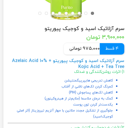
سرم آزلائیک اسید و کوجیک پیوریتو
۳,۹۰۰,۰۰۰ تومان
4 قسط
975,000 تومانی
سرم آزلائیک اسید و کوجیک پیوریتو Azelaic Acid 10% +
Kojic Acid + Tea Tree
1) اثرات روشن‌کنندگی و ضدلک
کاهش تدریجی هایپرپیگمنتیشن
کمرنگ کردن لک‌های ناشی از آفتاب
کاهش لک‌های پساجوش (PIH)
کمک به درمان ملاسما (ملایم‌تر از هیدروکینون)
یکدست‌تر کردن تون پوست
جلوگیری از تشکیل مجدد ملانین با مهار آنزیم تیروزیناز (اثر اصلی
کوجیک‌اسید)
2) اثرات ضدجوش و کنترل چربی