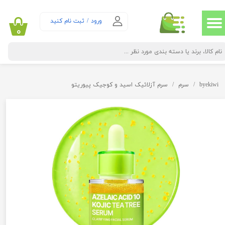
حساب کاربری من
ورود
/
ثبت نام کنید
۰
تغییر گذر واژه
سفارشات
byekiwi
سرم
سرم آزلائیک اسید و کوجیک پیوریتو
خروج از حساب کاربری