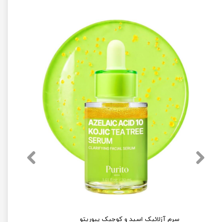
سرم ترانگزامیک اسید 6 نیاسینامید 10 و رتینال پیوریتو ضد لک، جوانساز، کنترل چربی و منافذ پوست Purito SEOUL TXA 6 Niacinamide 10 Retinal Serum
سرم آزلائیک اسید و کوجیک پیوریتو