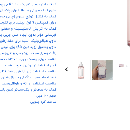
کمک به ترمیم و تقویت سد دفاعی پ
حاوی نمک صورتی هیمالیا برای پاکساز
کمک به کنترل ترشح سبوم (چربی پو
دارای کمپلکس ۹ نوع پپتید برای تقویت ساختار پوست
کمک به افزایش الاستیسیته و سفتی
آبرسانی مؤثر بدون ایجاد حس چربی ی
حاوی هیالورونیک اسید برای حفظ رط
حاوی پنتنول (ویتامین B5) برای نرمی و ترمیم پوست
بافت بسیار سبک، زودجذب و غیرچسبن
مناسب برای پوست چرب، مختلط، حسا
قابل استفاده در روتین صبح و شب
مناسب استفاده زیر آرایش و ضدآفتاب
فاقد ایجاد حس سنگینی یا براق شدن
مناسب استفاده روزانه و طولانی‌مدت
کمک به صاف‌تر و یکدست‌تر شدن با
حجم 100 میل
ساخت کره جنوبی