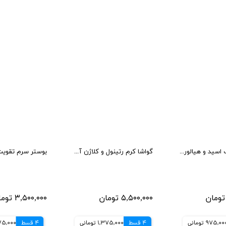
سرم آزلائیک اسید و هیالورون آنوا Anua تسکین دهنده و آبرسان
گواشا کرم رتینول و کلاژن آنوا ضد چروک، جوانساز و فرم دهنده 80 میل
۵,۵۰۰,۰۰۰ تومان
۳,۵۰۰,۰۰۰ تومان
975,00 تومانی
4 قسط
1,375,000 تومانی
4 قسط
875,000 تو