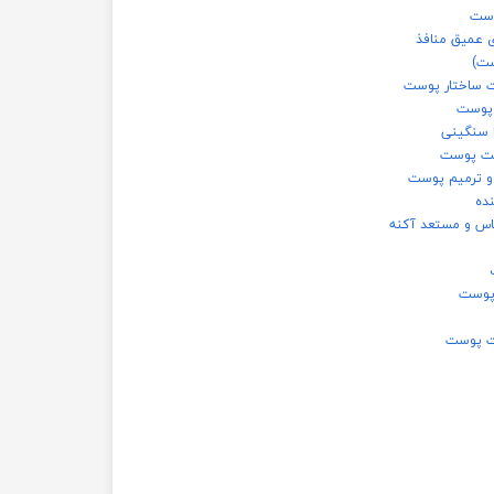
وست
ی عمیق منافذ
ست)
 پوست
ا سنگینی
وبت پوست
ده
س و مستعد آکنه
 پوست
فت پوست