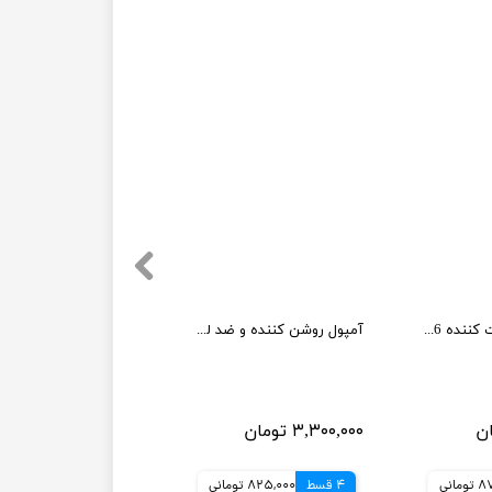
بوستر سرم تقویت کننده 6 پپتاید کوزارکس
آمپول روشن کننده و ضد لک سنتلا
۳,۳۰۰,۰۰۰ تومان
مانی
4 قسط
825,000 تومانی