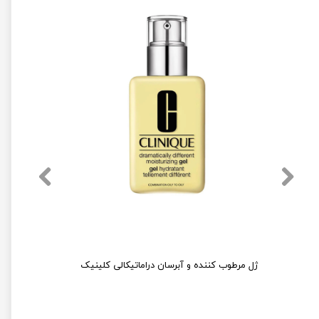
کرم آبرسان سیمپل مدل Light حجم 125 میلی لیتر
ژل مرطوب کننده و آبرسان دراماتیکالی کلینیک