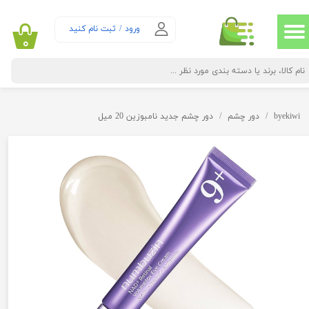
حساب کاربری من
ورود
/
ثبت نام کنید
۰
تغییر گذر واژه
سفارشات
byekiwi
دور چشم
دور چشم جدید نامبوزین 20 میل
خروج از حساب کاربری