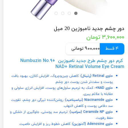
دور چشم جدید نامبوزین 20 میل
۳,۶۰۰,۰۰۰ تومان
4 قسط
900,000 تومانی
کرم دور چشم طرح جدید نامبوزین
Numbuzin No.9+
NAD+ Retinal Volume Eye Cream
حاوی Retinal (رتینال):
کاهش چین‌وچروک، افزایش کلاژن، بهبود بافت
پوست و سفت‌تر شدن پوست دور چشم.
حاوی NAD+:
کمک به ترمیم سلول‌های پوست، افزایش انرژی سلولی و
مقابله با علائم پیری.
حاوی Niacinamide (نیاسینامید):
روشن‌کننده تیرگی دور چشم، تقویت
سد دفاعی پوست و کاهش التهاب.
حاوی Ceramide NP (سرامید):
ترمیم سد پوستی، جلوگیری از خشکی و
حفظ رطوبت.
حاوی Adenosine (آدنوزین):
کاهش خطوط ریز و افزایش خاصیت