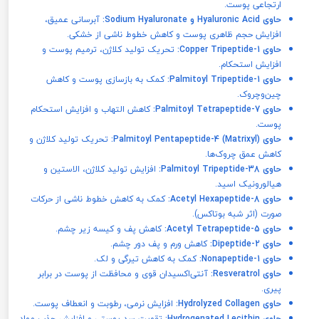
ارتجاعی پوست.
حاوی Hyaluronic Acid و Sodium Hyaluronate:
آبرسانی عمیق،
افزایش حجم ظاهری پوست و کاهش خطوط ناشی از خشکی.
حاوی Copper Tripeptide-1:
تحریک تولید کلاژن، ترمیم پوست و
افزایش استحکام.
حاوی Palmitoyl Tripeptide-1:
کمک به بازسازی پوست و کاهش
چین‌وچروک.
حاوی Palmitoyl Tetrapeptide-7:
کاهش التهاب و افزایش استحکام
پوست.
حاوی Palmitoyl Pentapeptide-4 (Matrixyl):
تحریک تولید کلاژن و
کاهش عمق چروک‌ها.
حاوی Palmitoyl Tripeptide-38:
افزایش تولید کلاژن، الاستین و
هیالورونیک اسید.
حاوی Acetyl Hexapeptide-8:
کمک به کاهش خطوط ناشی از حرکات
صورت (اثر شبه بوتاکس).
حاوی Acetyl Tetrapeptide-5:
کاهش پف و کیسه زیر چشم.
حاوی Dipeptide-2:
کاهش ورم و پف دور چشم.
حاوی Nonapeptide-1:
کمک به کاهش تیرگی و لک.
حاوی Resveratrol:
آنتی‌اکسیدان قوی و محافظت از پوست در برابر
پیری.
حاوی Hydrolyzed Collagen:
افزایش نرمی، رطوبت و انعطاف پوست.
حاوی Hydrogenated Lecithin:
تقویت سد پوستی و افزایش جذب مواد