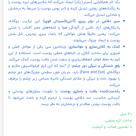
یک اثر هم‌افزایی (سینرژیک) ایجاد می‌کند که ملانین‌های تیره پوست را
به رنگدانه‌های روشن تبدیل کرده و کدر بودن پوست را سریعاً به درخشش
و شادابی تبدیل می‌کند.
سپر دفاعی در برابر پیری (آنتی‌اکسیدان قوی):
این ترکیب دوگانه،
رادیکال‌های آزاد ناشی از آلودگی هوا و اشعه‌های مضر آفتاب را خنثی
می‌کند؛ یعنی دقیقاً همان عواملی که باعث پیری زودرس، شل شدن
پوست و ایجاد چروک می‌شوند.
کمک به کلاژن‌سازی و جوانسازی:
ویتامین سی یکی از عوامل اصلی و
ضروری برای ساخت کلاژن در لایه‌های عمقی پوست است. استفاده از این
کرم به حفظ قوام، انعطاف‌پذیری و سفت شدن بافت پوست کمک می‌کند.
رفع خستگی و تیرگی دور چشم:
از آنجا که این کرم فرمولاسیون ملایم و
دوگانه‌ای (Face and Eye) دارد، جریان خون سطحی مویرگ‌های دور چشم
را بهبود داده و تیرگی و علائم خستگی ناحیه حساس زیر چشم را برطرف
می‌کند.
یکدست‌کننده بافت و باسازی پوست:
با تقویت سلول‌های پوستی و
آبرسانی مناسب، سد دفاعی پوست را ترمیم کرده و باعث می‌شود تا
بافت پوست نرم‌تر، صاف‌تر و درخشان‌تر به نظر برسد.
30 میل
ساخت کره جنوبی
با تضمین اصالت و کیفیت