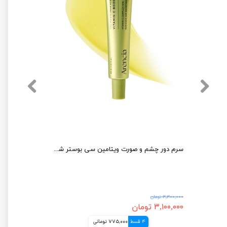
بوستر شات دور چشم و صورت +NAD آرنسیا ضد چروک و جوانساز پوست Arencia NAD+ Booster Shot
سرم دور چشم و صورت ویتامین سی بوستر شات آرنسیا روشن کننده و مرطوب کننده پوست
۳,۳۰۰,۰۰۰ تومان
۳,۱۰۰,۰۰۰ تومان
4 قسط
775,000 تومانی