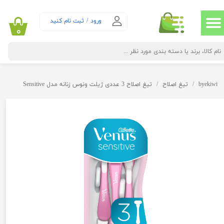
حساب کاربری من
ورود
/
ثبت نام کنید
۰
تغییر گذر واژه
سفارشات
byekiwi
تیغ اصلاح
تیغ اصلاح 3 عددی ژیلت ونوس زنانه مدل Sensitive
خروج از حساب کاربری