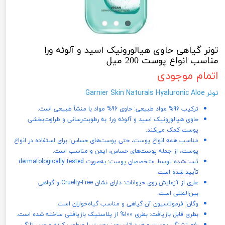
تونر گیاهی حاوی هیالورونیک اسید و آلوئه ورا
مناسب انواع پوست 200 میل
اتمام موجودی
تونر Garnier Skin Naturals Hyaluronic Aloe
ترکیب 96% مواد طبیعی: حاوی 96% مواد با منشأ طبیعی است.
حاوی هیالورونیک اسید و آلوئه ورا: به رطوبت‌رسانی و طراوت‌بخشی
پوست کمک می‌کند.
مناسب همه انواع پوست، حتی پوست‌های حساس: برای استفاده در انواع
پوست، از جمله پوست‌های حساس، ایمن و مناسب است.
تست‌شده توسط متخصصان پوست: به‌صورت dermatologically tested
تأیید شده است.
عاری از آزمایش روی حیوانات: دارای نشان Cruelty-Free و گواهی
بین‌المللی است.
وگان: فرمولاسیون آن گیاهی و مناسب گیاه‌خواران است.
بطری قابل بازیافت: بطری 100% از پلاستیک بازیافتی ساخته شده است.
رفع تشنگی پوست و هیدراتاسیون: پوست را مرطوب کرده و حس تازگی