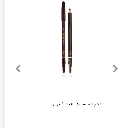
سی سی کرم فارماسی حجم 50 میل مناسب انواع پوست
مداد چشم اسموکی افکت گلدن رز