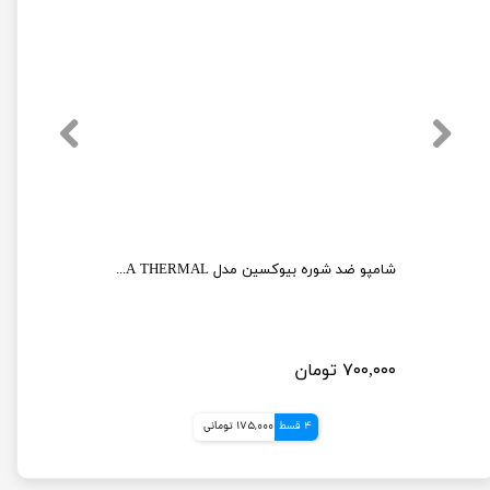
شامپو ضد ریزش مخصوص تمامی موها بیوکسین
شامپو ضد شوره بیوکسین مدل AQUA THERMAL حجم 300 میل
۷۰۰,۰۰۰ تومان
4 قسط
175,000 تومانی