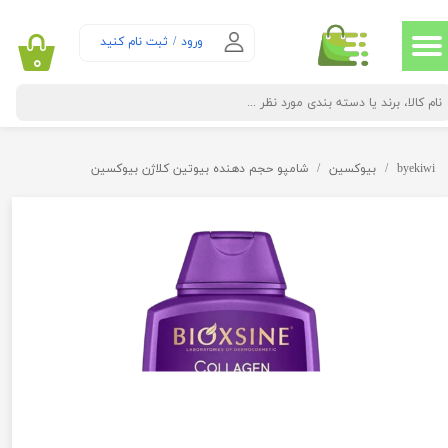
حساب کاربری من
ورود
/
ثبت نام کنید
۰
تغییر گذر واژه
سفارشات
byekiwi
بیوکسین
شامپو حجم دهنده بیوتین کلاژن بیوکسین
خروج از حساب کاربری