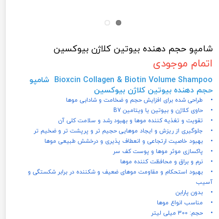
شامپو حجم دهنده بیوتین کلاژن بیوکسین
اتمام موجودی
Bioxcin Collagen & Biotin Volume Shampoo شامپو
حجم دهنده بیوتین کلاژن بیوکسین
• طراحی شده برای افزایش حجم و ضخامت و شادابی موها
• حاوی کلاژن و بیوتین یا ویتامین B7
• تقویت و تغذیه کننده موها و بهبود رشد و سلامت کلی آن
• جلوگیری از ریزش و ایجاد موهایی حجیم تر و پرپشت تر و ضخیم تر
• بهبود خاصیت ارتجاعی و انعطاف پذیری و درخشش طبیعی موها
• پاکسازی موثر موها و پوست کف سر
• نرم و براق و محافظت کننده موها
• بهبود استحکام و مقاومت موهای ضعیف و شکننده در برابر شکستگی و
آسیب
• بدون پارابن
• مناسب انواع موها
• حجم: 300 میلی لیتر