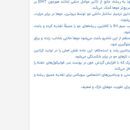
تحریک رشد مو: کافئین با نفوذ به ریشه، مانع از تأثیر عوامل منفی (مانند هورمون DHT) بر
ریع‌تر موها کمک می‌کند.
 ترمیم ساختار داخلی مو توسط بیوتین، موها در برابر حرارت،
‌شوند.
تقویت ریشه‌های ضعیف: ترکیب سرم B11 با کافئین، ریشه‌های مو را عمیقاً تغذیه کرده و باعث
ود.
نظم از این شامپو باعث می‌شود موها حالتی شاداب، زنده و براق
جلوگیری شود.
معروف به ویتامین رشد و استحکام؛ این ماده نقش اصلی را در تولید کراتین
 تارهای مو در برابر شکستگی می‌شود.
Ca): ماده‌ای محرک که با افزایش گردش خون در پوست سر، فولیکول‌های خفته را
ال می‌کند.
اوی مواد معدنی و ویتامین‌های اختصاصی بیوبلاس برای تغذیه عمیق ریشه و
رای تقویت موهای نازک و ضعیف.