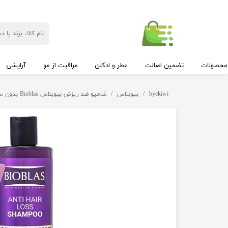
محصولات
تضمین اصالت
عطر و ادکلن
مراقبت از مو
آرایشی
byekiwi
بیوبلاس
شامپو ضد ریزش بیوبلاس Bioblas بدون سولفات حاوی بیوتین و کافئین حجم 400 میل