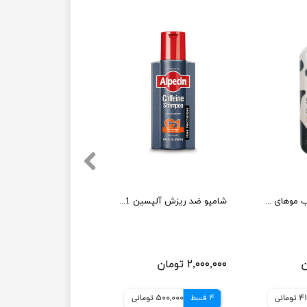
شامپو شیر مناسب موهای خشک و شکننده 1000میل مورفوس
شامپو ضد ریزش آلپسین Caffeine C1
۲,۰۰۰,۰۰۰ تومان
مانی
4 قسط
500,000 تومانی