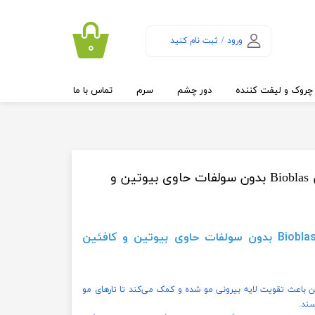
ورود
/
ثبت نام کنید
۰
حساب کاربری من
تغییر گذر واژه
چروک و لیفت کننده
دور چشم
سرم
تماس با ما
سفارشات
خروج از حساب
کاربری
شامپو ضد ریزش بیوبلاس Bioblas بدون سولفات حاوی بیوتین و
شامپو ضد ریزش بیوبلاس Bioblas بدون سولفات حاوی بیوتین و کافئین
باعث تقویت لایه بیرونی مو شده و کمک می‌کند تا تارهای مو
سند.