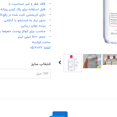
• فاقد عطر و غیر حساسیت زا
• قابل استفاده برای پاک کردن روزان
• دارای اثربخشی ثابت شده در رفع98% از ذرات ریز ناخالصی ها و 99% آرایش صورت
• بدون نیاز به شستشو یا آبکشی
• برنده جوایز زیبایی
• مناسب برای انواع پوست خصوصا پ
• حجم: 500 میلی لیتر
ساخت فرانسه
انقضا: 05/2027
انتخاب سایز
500 میل