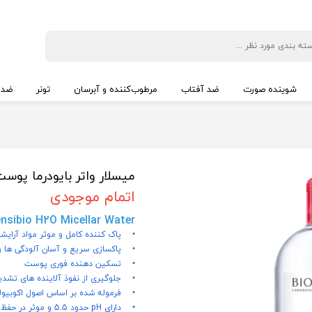
شوینده صورت
ضد آفتاب
مرطوب‌کننده و آبرسان
تونر
ضد 
میسلار واتر بایودرما پو
اتمام موجودی
nsibio H2O Micellar Water
• پاک کننده کامل و موثر مواد آرای
• پاکسازی سریع و آسان آلودگی ها و
• تسکین دهنده فوری پوست
• جلوگیری از نفوذ آلاینده های تش
• فرموله شده بر اساس اصول اکوبیو
• دارای pH حدود 5.5 و موثر در حفظ لایه محافظ طبیعی پوست