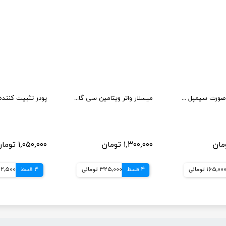
ژل شستشو صورت سیمپل مدل moisturising حجم 150 میلی لیتر
میسلار واتر ویتامین سی گارنیر حجم 400 میل
۱,۳۰۰,۰۰۰ تومان
۱,۰۵۰,۰۰۰ تومان
165,00 تومانی
4 قسط
325,000 تومانی
4 قسط
262,500 تو