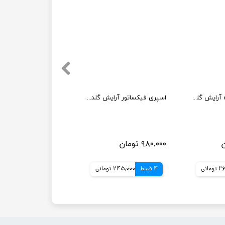
پودر تثبیت کننده آرایش گلدن رز مدل Long Wear Finishing
اسپری فیکساتور آرایش گلدن رز
۹۸۰,۰۰۰ تومان
مانی
4 قسط
245,000 تومانی