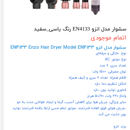
سشوار مدل انزو EN4133 رنگ یاسی_سفید
اتمام موجودی
سشوار مدل انزو EN4133 Enzo Hair Dryer Model EN4133
نوع: خانگی و حرفه‌ای
نوع موتور: AC
تعداد سری: 6 عدد
توان مصرفی: 1500 وات
اقلام همراه: تعداد 6 سری و کیف همراه
امکان تنظیم دما: دارد
فناوری تولید یون: دارد
ولتاژ:220 ولت 50/60 هرتز
سایر ویژگی: جریان هوا برای کاهش آسیب گرما و ایجاد طولانی مدت به مو
،جریان هوای فوق العاده قدرتمند ،موتور تمام مسی ارتقا یافته قدرتمند تولید
یون مثبت می کند
برند: انزو