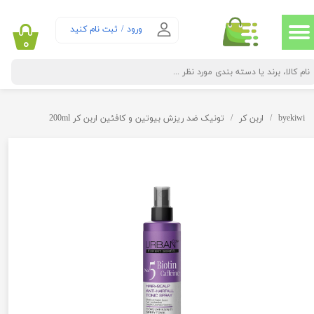
حساب کاربری من
ورود
/
ثبت نام کنید
۰
تغییر گذر واژه
سفارشات
byekiwi
اربن کر
تونیک ضد ریزش بیوتین و کافئین اربن کر 200ml
خروج از حساب کاربری