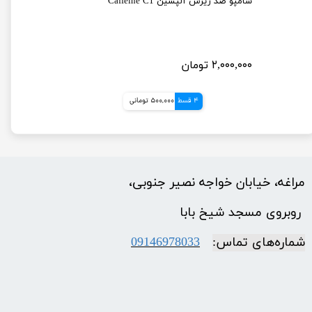
شامپو ضد ریزش مخصوص تمامی موها بیوکسین
شامپو ضد ریزش آلپسین Caffeine C1
۲,۰۰۰,۰۰۰ تومان
4 قسط
500,000 تومانی
مراغه، خیابان خواجه نصیر جنوبی،
​​​​​​​ روبروی مسجد شیخ بابا
شماره‌‌های تماس:
09146978033