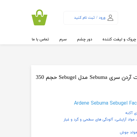
ورود
/
ثبت نام کنید
۰
حساب کاربری من
تغییر گذر واژه
چروک و لیفت کننده
دور چشم
سرم
تماس با ما
سفارشات
خروج از حساب
کاربری
ژل شوینده و ساینده صورت آردن سری Sebuma مدل Sebugel حجم 350
Ardene Sebuma Sebugel Face
ی آکنه
مواد آرایشی، آلودگی های سطحی و گرد و غبار
 مولد جوش