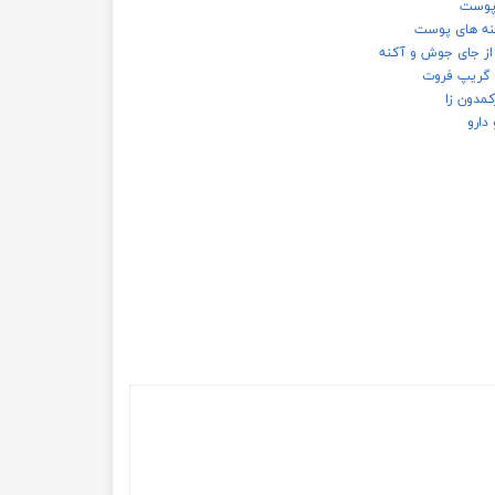
پوست
نه های پوست
ز جای جوش و آکنه
 گریپ فروت
کمدون زا
دارو