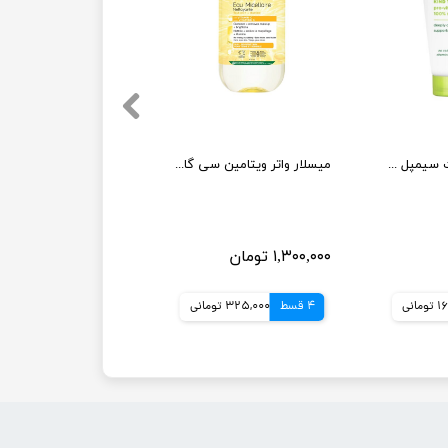
ژل شستشو صورت سیمپل مدل moisturising حجم 150 میلی لیتر
میسلار واتر ویتامین سی گارنیر حجم 400 میل
۱,۳۰۰,۰۰۰ تومان
انی
4 قسط
325,000 تومانی