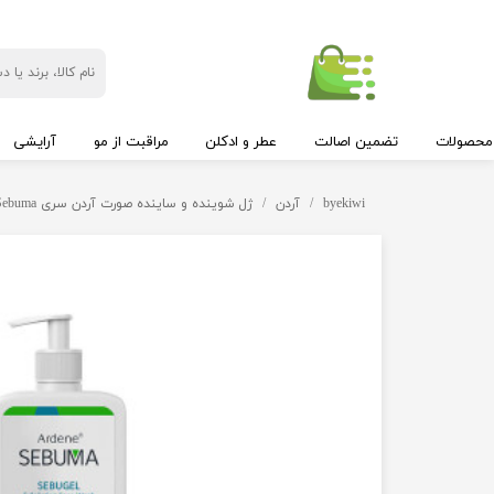
محصولات
تضمین اصالت
عطر و ادکلن
مراقبت از مو
آرایشی
byekiwi
آردن
ژل شوینده و ساینده صورت آردن سری Sebuma مدل Sebugel حجم 350 میلی لیتر