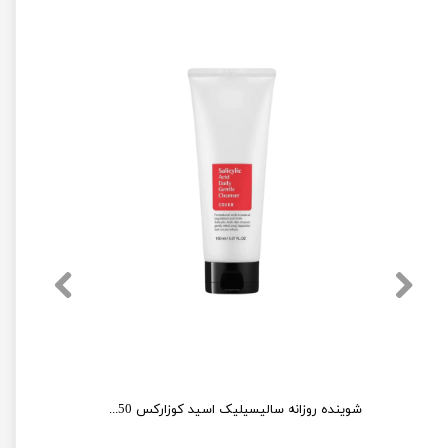
تونر درمالوگ مناسب پوست چرب حجم 250میلی لیتر
شوینده روزانه سالیسیلیک اسید کوزارکس 150 میل