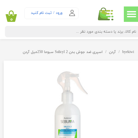
حساب کاربری من
ورود
/
ثبت نام کنید
۰
تغییر گذر واژه
سفارشات
byekiwi
آردن
اسپری ضد جوش بدن Salicyl 2 سبوما 250میل آردن
خروج از حساب کاربری