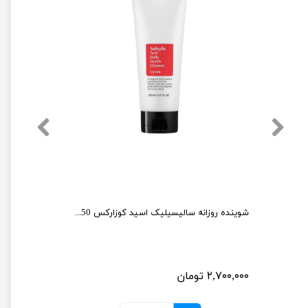
تونر درمالوگ مناسب پوست چرب حجم 250میلی لیتر
شوینده روزانه سالیسیلیک اسید کوزارکس 150 میل
۲,۷۰۰,۰۰۰ تومان