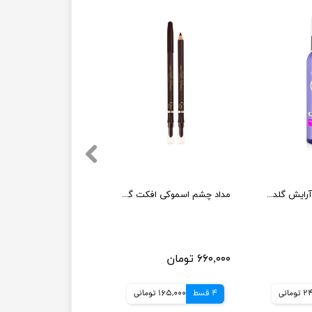
اسپری فیکساتور آرایش گلدن رز
مداد چشم اسموکی افکت گلدن رز
۶۶۰,۰۰۰ تومان
مانی
4 قسط
165,000 تومانی