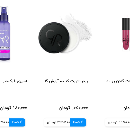
رژلب مایع مات گلدن رز مدل Long Stay
پودر تثبیت کننده آرایش گلدن رز مدل Long Wear Finishing
۱,۰۵۰,۰۰۰ تومان
۹۸۰,۰۰۰ تومان
225,00 تومانی
4 قسط
262,500 تومانی
4 قسط
245,000 تو